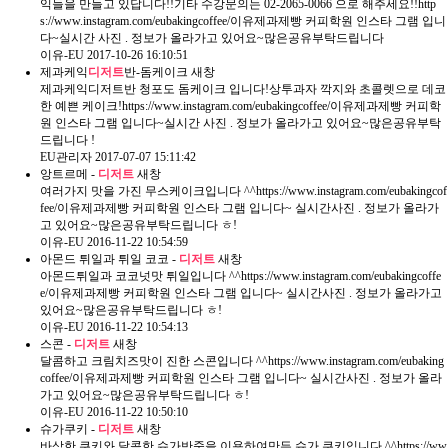
익들을 만들고 있답니다!!기타 수강문의는 02-2065-0066 으로 해주세요!!​http
s://www.instagram.com/eubakingcoffee/​이유제과제빵 커피학원 인스타 그램 입니
다~실시간​ 사진 . 정보가 올라가고 있어요~많은공유부탁드립니다 ​​
이유-EU
2017-10-26 16:10:51
제과케익
디저트
반-돔케이크
새창
제과케익디저트반 청포도 돔케이크 입니다!상투과자 깍지와 초콜렛으로 데코
한 예쁜 케이크!https://www.instagram.com/eubakingcoffee/​​이유제과제빵 커피학
원 인스타 그램 입니다~실시간​ 사진 . 정보가 올라가고 있어요~많은공유부탁
드립니다 !​
EU관리자
2017-07-07 15:11:42
앙트르메 -
디저트
새창
여러가지 맛을 가진 무스케이크입니다 ^^https://www.instagram.com/eubakingcof
fee/이유제과제빵 커피학원 인스타 그램 입니다~ 실시간사진 . 정보가 올라가
고 있어요~많은공유부탁드립니다 ㅎ!
이유-EU
2016-11-22 10:54:59
아몬드 튀일과 튀일 코코 -
디저트
새창
아몬드튀일과 코코넛맛 튀일입니다 ^^https://www.instagram.com/eubakingcoffe
e/이유제과제빵 커피학원 인스타 그램 입니다~ 실시간사진 . 정보가 올라가고
있어요~많은공유부탁드립니다 ㅎ!
이유-EU
2016-11-22 10:54:13
스콘 -
디저트
새창
달콤하고 크림치즈맛이 진한 스콘입니다 ^^https://www.instagram.com/eubaking
coffee/이유제과제빵 커피학원 인스타 그램 입니다~ 실시간사진 . 정보가 올라
가고 있어요~많은공유부탁드립니다 ㅎ!
이유-EU
2016-11-22 10:50:10
슈가쿠키 -
디저트
새창
바삭한 쿠키와 달콤한 슈가반죽을 이용하여만든 슈가 쿠키입니다 ^^https://ww