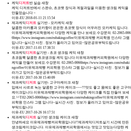
케익
디저트
반 실습
새창
케익 디저트반에서 스완슈, 초코렛 장식과 계절과일을 이용한 생크림 케익을
만들었습니다 ~
이유-EU
2018-01-11 21:15:54
제과케익
디저트
실기반 - 모카케익
새창
달콤한 마카롱과 모카향이 은은한 초코렛 장식이 어우러진 모카케익 입니다.
이유제과제빵커피학원에서 다양한 케익을 만나 보세요.수강문의: 02-2065-006
6​https://www.instagram.com/eubakingcoffee/​이유제과제빵 커피학원 인스타 그램
입니다~실시간​ 사진 . 정보가 올라가고 있어요~많은공유부탁드립니다 ​
이유-EU
2017-11-01 17:38:51
제과케익
디저트
실기반 - 초코 생크림 케익
새창
초코듬뿍 달콤한 초코생크림 케익 입니다.이유제과제빵커피학원에서 다양한
케익을 만들어 보세요.수강문의: 02-2065-0066​https://www.instagram.com/eubaki
ngcoffee/​이유제과제빵 커피학원 인스타 그램 입니다~실시간​ 사진 . 정보가 올
라가고 있어요~많은공유부탁드립니다 ​
이유-EU
2017-10-30 15:40:09
제과케익
디저트
실기반- 고구마케이크
새창
입에서 사르르 녹는 달콤한 고구마 케이크~~~!!!맛도 좋고 몸에도 좋은 고구마
케이크입니다.이유제과제빵커피학원에서 다양한 케이크를 직접 만들어 보세
요.^^T:02-2065-0066​​​https://www.instagram.com/eubakingcoffee/​이유제과제빵 커
피학원 인스타 그램 입니다~실시간​ 사진 . 정보가 올라가고 있어요~많은공유
부탁드립니다 ​
이유-EU
2017-10-26 16:17:51
제과케익
디저트
실기반 생크림 케이크
새창
안녕하세요 이유제과제빵커피학원입니다!!제과케익디저트실기 시간에 만든
생크림케이크입니다. 이유제과제빵커피학원에서는 멋있고 맛있는다양한 케