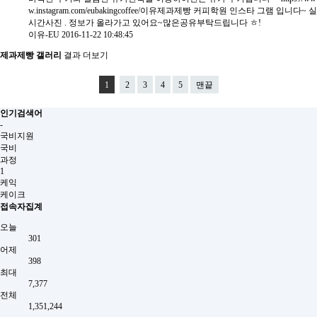
w.instagram.com/eubakingcoffee/이유제과제빵 커피학원 인스타 그램 입니다~ 실
시간사진 . 정보가 올라가고 있어요~많은공유부탁드립니다 ㅎ!
이유-EU
2016-11-22 10:48:45
제과제빵 갤러리
결과 더보기
1
2
3
4
5
맨끝
인기검색어
-
국비지원
국비
과정
1
케익
케이크
접속자집계
오늘
301
어제
398
최대
7,377
전체
1,351,244