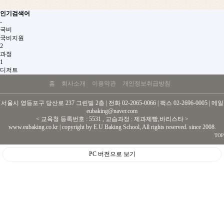
인기검색어
-
국비
국비지원
2
과정
1
디저트
홈
회사소개
이용약관
개인정보취급방침
서울시 영등포구 당산로 237 그린빌 2층 | 전화 02-2065-0066 | 팩스 02-2696-0005 | 메일
eubaking@naver.com
< 교육청 등록번호 : 5531 , 교습과정 : 제과제빵,바리스타 >
www.eubaking.co.kr | copyright by E.U Baking School, All rights reserved. since 2008.
TOP
PC 버전으로 보기