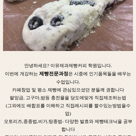
안녕하세요? 이유제과제빵커피 학원입니다.
제빵전문과정
이번에 개강하는
은 시중에 인기품목들을 배우는
수업입니다.
카페창업 및 평소 제빵에 관심있으셨던 분들께 권합니다​
팥앙금, 고구마,밤등 충전물을 당도에맞게 직접제조하는법
(그외에도 배합표를 이해하고 직접레시피를 짤수있는방법을수
업)
오토리즈,중종법,비가,탕종법- 다양한 발효와 제빵테크닉을 공부
합니다​