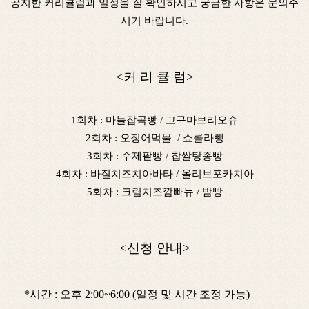
공지한 커리큘럼과 일정을 잘 확인하시고 궁금한 사항은 문의주
시기 바랍니다.
<커 리 큘 럼>
1회차 : 마늘잡곡빵​ / 고구마브리오슈
2회차 : ​오징어먹물 / 쇼콜라뺑
3회차 : 수제팥빵 / 찹쌀탕종빵
4회차 : 바질치즈치아바타 / 올리브포카치아​
5회차 : 크림치즈깜빠뉴 / 밤빵
<신청 안내>​
*시간 : 오후 2:00~6:00 (일정 및 시간 조정 가능)