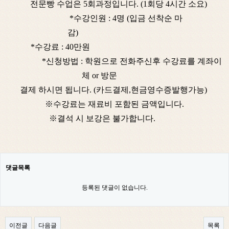
전문빵 수업은 5회과정입니다. ​(1회당 4시간 소요)
​
*수강인원​ : 4명 (입금 선착순 마
감)
*수강료 : 40만원
*신청방법 : 학원으로 전화주신후 수강료를 계좌이
체 or 방문
결제
하시면 됩니다.
(카드결제,현금영수증발행가능)
※수강료는 재료비 포함된 금액입니다.
※결석 시 보강은 불가합니다. ​
댓글목록
등록된 댓글이 없습니다.
이전글
다음글
목록