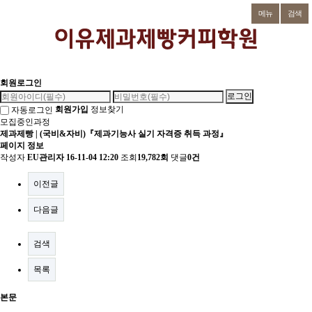
메뉴
검색
회원로그인
회원가입
정보찾기
자동로그인
모집중인과정
제과제빵 | (국비&자비)『제과기능사 실기 자격증 취득 과정』
페이지 정보
작성자
EU관리자
16-11-04 12:20
조회
19,782회
댓글
0건
이전글
다음글
검색
목록
본문