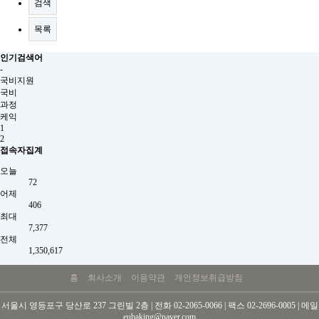
검색
목록
인기검색어
-
국비지원
국비
과정
케익
1
2
접속자집계
오늘
72
어제
406
최대
7,377
전체
1,350,617
홈
회사소개
이용약관
개인정보취급방침
서울시 영등포구 당산로 237 그린빌 2층 | 전화 02-2065-0066 | 팩스 02-2696-0005 | 메일
eubaking@naver.com