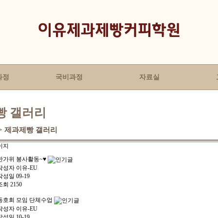
과정
국비과정
자료실
빵 갤러리
 > 제과제빵 갤러리
이지
한가위 봉사활동~♥
작성자
이유-EU
작성일
09-19
조회
2150
동호회 모임 단체수업
작성자
이유-EU
작성일
10-19