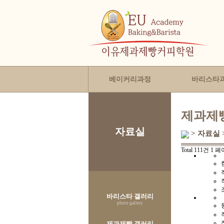
베이커리과정
바리스타
제과제
자료실
> 자료실
Total 111건
1 페
바리스타 갤러리
photo gallery
제과제빵 갤러리