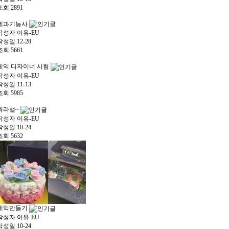
조회
2891
제과기능사
작성자
이유-EU
작성일
12-28
조회
5661
케익 디자이너 시험
작성자
이유-EU
작성일
11-13
조회
5985
워라밸~
작성자
이유-EU
작성일
10-24
조회
5632
케익만들기
작성자
이유-EU
작성일
10-24