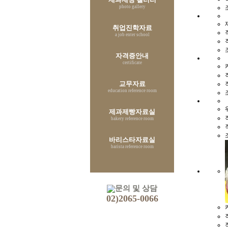
photo gallery
취업진학자료
a job enter school
자격증안내
certificate
교무자료
education reference room
제과제빵자료실
bakery reference room
바리스타자료실
barista reference room
문의 및 상담
02)2065-0066