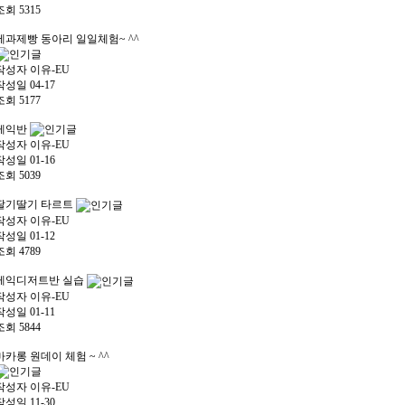
조회
5315
제과제빵 동아리 일일체험~ ^^
작성자
이유-EU
작성일
04-17
조회
5177
케익반
작성자
이유-EU
작성일
01-16
조회
5039
딸기딸기 타르트
작성자
이유-EU
작성일
01-12
조회
4789
케익디저트반 실습
작성자
이유-EU
작성일
01-11
조회
5844
마카롱 원데이 체험 ~ ^^
작성자
이유-EU
작성일
11-30